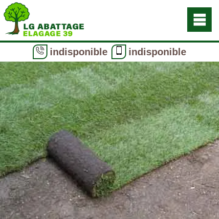
indisponible
indisponible