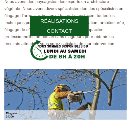
Nous avons des paysagistes des experts en architecture
végétale. Nous avons divers spécialistes dont les spécialistes en
élagage d’arbres, arbustes et haies. Ils maitrisent toutes les
RÉALISATIONS
techniques pour élaguer. Un élagage de formation, architecturée,
élagage de sécurité… Faites confiance aux capacités
CONTACT
professionnelles de nos artisans élagueurs pour obtenir les
résultats attendus. Vous serez satisfaits de leur intervention.