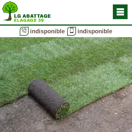
indisponible
indisponible