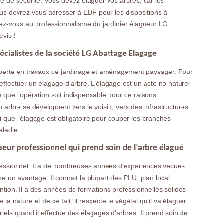
e de sécurité. Vous devez élaguer vos arbres, car les
vous devrez vous adresser à EDF pour les dispositions à
iez-vous au professionnalisme du jardinier élagueur LG
vis !
pécialistes de la société LG Abattage Elagage
xperte en travaux de jardinage et aménagement paysager. Pour
 effectuer un élagage d’arbre. L’élagage est un acte no naturel
ve que l’opération soit indispensable pour de raisons
un arbre se développent vers le voisin, vers des infrastructures
i que l’élagage est obligatoire pour couper les branches
aladie.
ueur professionnel qui prend soin de l’arbre élagué
fessionnel. Il a de nombreuses années d’expériences vécues
ne un avantage. Il connait la plupart des PLU, plan local
ion. Il a des années de formations professionnelles solides
 la nature et de ce fait, il respecte le végétal qu’il va élaguer.
iels quand il effectue des élagages d’arbres. Il prend soin de