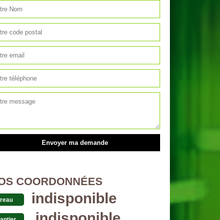
OS COORDONNÉES
indisponible
reau
indisponible
antier