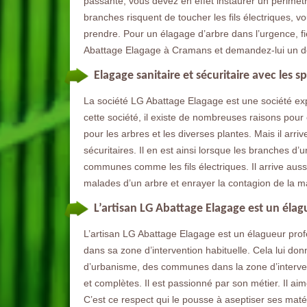
passante, vous devez en effet instaurer un périmètr
branches risquent de toucher les fils électriques, 
prendre. Pour un élagage d’arbre dans l’urgence, f
Abattage Elagage à Cramans et demandez-lui un de
Elagage sanitaire et sécuritaire avec les s
La société LG Abattage Elagage est une société e
cette société, il existe de nombreuses raisons pour
pour les arbres et les diverses plantes. Mais il arri
sécuritaires. Il en est ainsi lorsque les branches d’
communes comme les fils électriques. Il arrive auss
malades d’un arbre et enrayer la contagion de la m
L’artisan LG Abattage Elagage est un élag
L’artisan LG Abattage Elagage est un élagueur pro
dans sa zone d’intervention habituelle. Cela lui don
d’urbanisme, des communes dans la zone d’intervent
et complètes. Il est passionné par son métier. Il aime
C’est ce respect qui le pousse à aseptiser ses matér