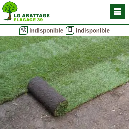
indisponible
indisponible