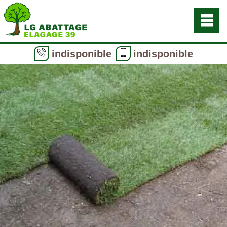
indisponible
indisponible