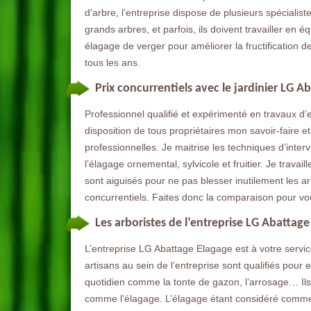
d’arbre, l’entreprise dispose de plusieurs spécialis
grands arbres, et parfois, ils doivent travailler en
élagage de verger pour améliorer la fructification de
tous les ans.
Prix concurrentiels avec le jardinier LG A
Professionnel qualifié et expérimenté en travaux d’en
disposition de tous propriétaires mon savoir-faire e
professionnelles. Je maitrise les techniques d’inter
l’élagage ornemental, sylvicole et fruitier. Je trava
sont aiguisés pour ne pas blesser inutilement les a
concurrentiels. Faites donc la comparaison pour vo
Les arboristes de l’entreprise LG Abattag
L’entreprise LG Abattage Elagage est à votre servi
artisans au sein de l’entreprise sont qualifiés pour e
quotidien comme la tonte de gazon, l’arrosage… Ils 
comme l’élagage. L’élagage étant considéré comme