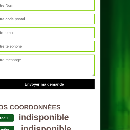
OS COORDONNÉES
indisponible
reau
indisponible
antier