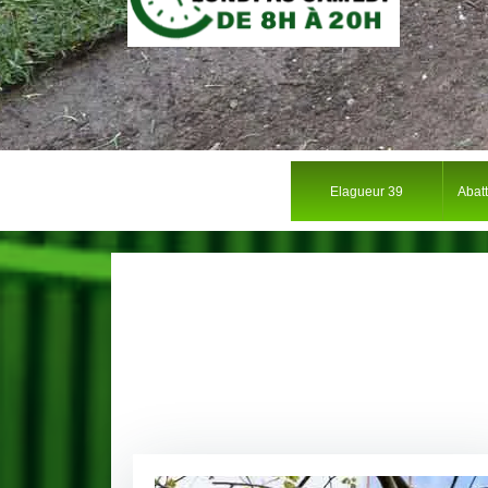
Elagueur 39
Abat