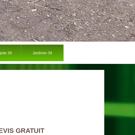
iste 39
Jardinier 39
EVIS GRATUIT