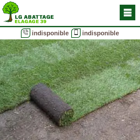
indisponible
indisponible