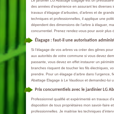
Le jardinier LG Abattage Elagage est un prestataire 
des années d’expérience en assurant les diverses int
travaux d’élagage d’arbustes, d’arbres et de grands
techniques et professionnelles, il applique une politi
dépendent des dimensions de l’arbre à élaguer, mai
concurrentiel. Prenez rendez-vous pour avoir plus d
Élagage : faut-il une autorisation adminis
Si l’élagage de vos arbres va créer des gênes pour 
aux autorités de votre commune si vous devez deman
passante, vous devez en effet instaurer un périmètr
branches risquent de toucher les fils électriques, 
prendre. Pour un élagage d’arbre dans l’urgence, f
Abattage Elagage à Le Vaudioux et demandez-lui un
Prix concurrentiels avec le jardinier LG A
Professionnel qualifié et expérimenté en travaux d’en
disposition de tous propriétaires mon savoir-faire e
professionnelles. Je maitrise les techniques d’inter