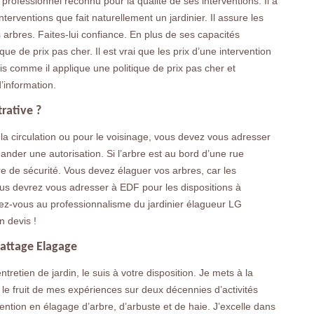
professionnel reconnu pour la qualité de ses interventions. Il a
erventions que fait naturellement un jardinier. Il assure les
 arbres. Faites-lui confiance. En plus de ses capacités
que de prix pas cher. Il est vrai que les prix d’une intervention
s comme il applique une politique de prix pas cher et
’information.
trative ?
la circulation ou pour le voisinage, vous devez vous adresser
der une autorisation. Si l’arbre est au bord d’une rue
e de sécurité. Vous devez élaguer vos arbres, car les
vous devrez vous adresser à EDF pour les dispositions à
iez-vous au professionnalisme du jardinier élagueur LG
 devis !
battage Elagage
tretien de jardin, le suis à votre disposition. Je mets à la
t le fruit de mes expériences sur deux décennies d’activités
vention en élagage d’arbre, d’arbuste et de haie. J’excelle dans