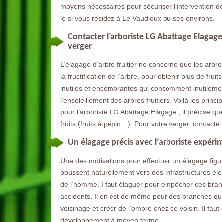
moyens nécessaires pour sécuriser l’intervention de
le si vous résidez à Le Vaudioux ou ses environs.
Contacter l’arboriste LG Abattage Elagag
verger
L’élagage d’arbre fruitier ne concerne que les arbres
la fructification de l’arbre, pour obtenir plus de fru
inutiles et encombrantes qui consomment inutilement
l’ensoleillement des arbres fruitiers. Voilà les prin
pour l’arboriste LG Abattage Elagage , il précise qu
fruits (fruits à pépin…). Pour votre verger, contacte 
Un élagage précis avec l’arboriste expér
Une des motivations pour effectuer un élagage figure
poussent naturellement vers des infrastructures élect
de l’homme. I faut élaguer pour empêcher ces branc
accidents. Il en est de même pour des branches qui 
voisinage et créer de l’ombre chez ce voisin. Il fa
développement à moyen terme.