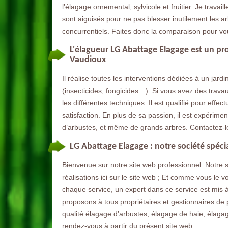
l’élagage ornemental, sylvicole et fruitier. Je trava
sont aiguisés pour ne pas blesser inutilement les a
concurrentiels. Faites donc la comparaison pour vo
L'élagueur LG Abattage Elagage est un pro
Vaudioux
Il réalise toutes les interventions dédiées à un jard
(insecticides, fongicides…). Si vous avez des travaux 
les différentes techniques. Il est qualifié pour effe
satisfaction. En plus de sa passion, il est expérimen
d’arbustes, et même de grands arbres. Contactez-le
LG Abattage Elagage : notre société spéci
Bienvenue sur notre site web professionnel. Notre 
réalisations ici sur le site web ; Et comme vous le
chaque service, un expert dans ce service est mis à
proposons à tous propriétaires et gestionnaires de 
qualité élagage d’arbustes, élagage de haie, élaga
rendez-vous à partir du présent site web.