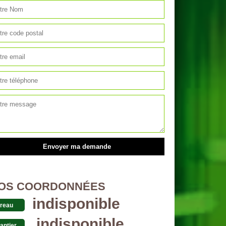
OS COORDONNÉES
indisponible
reau
indisponible
antier