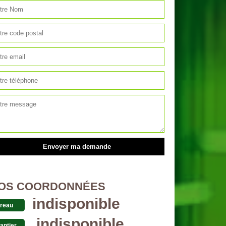
OS COORDONNÉES
indisponible
reau
indisponible
antier