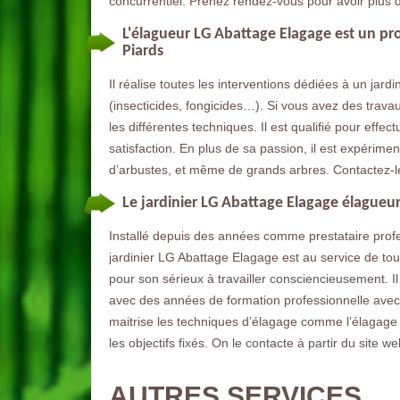
concurrentiel. Prenez rendez-vous pour avoir plus d
L'élagueur LG Abattage Elagage est un pro
Piards
Il réalise toutes les interventions dédiées à un jard
(insecticides, fongicides…). Si vous avez des travaux 
les différentes techniques. Il est qualifié pour effe
satisfaction. En plus de sa passion, il est expérimen
d’arbustes, et même de grands arbres. Contactez-le
Le jardinier LG Abattage Elagage élagueur
Installé depuis des années comme prestataire profe
jardinier LG Abattage Elagage est au service de tou
pour son sérieux à travailler consciencieusement. Il 
avec des années de formation professionnelle avec d
maitrise les techniques d’élagage comme l’élagage o
les objectifs fixés. On le contacte à partir du site we
AUTRES SERVICES