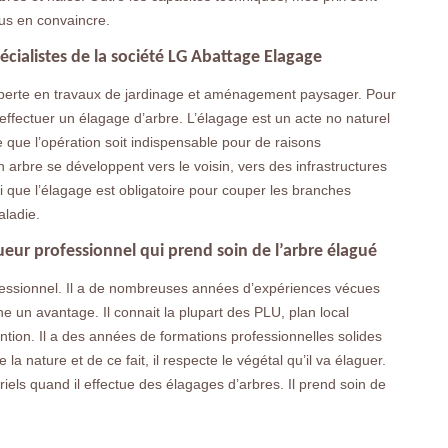
us en convaincre.
pécialistes de la société LG Abattage Elagage
xperte en travaux de jardinage et aménagement paysager. Pour
 effectuer un élagage d’arbre. L’élagage est un acte no naturel
ve que l’opération soit indispensable pour de raisons
un arbre se développent vers le voisin, vers des infrastructures
i que l’élagage est obligatoire pour couper les branches
aladie.
ueur professionnel qui prend soin de l’arbre élagué
fessionnel. Il a de nombreuses années d’expériences vécues
ne un avantage. Il connait la plupart des PLU, plan local
ion. Il a des années de formations professionnelles solides
 la nature et de ce fait, il respecte le végétal qu’il va élaguer.
iels quand il effectue des élagages d’arbres. Il prend soin de