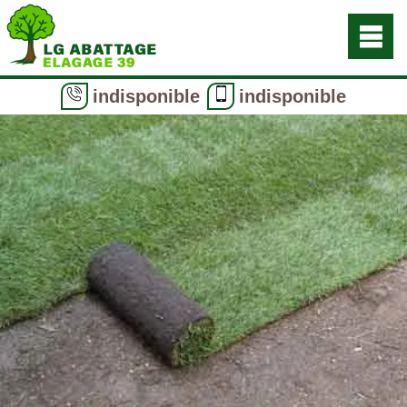
indisponible
indisponible