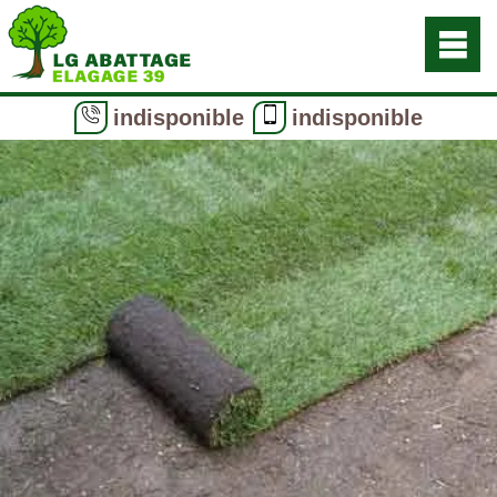
indisponible
indisponible