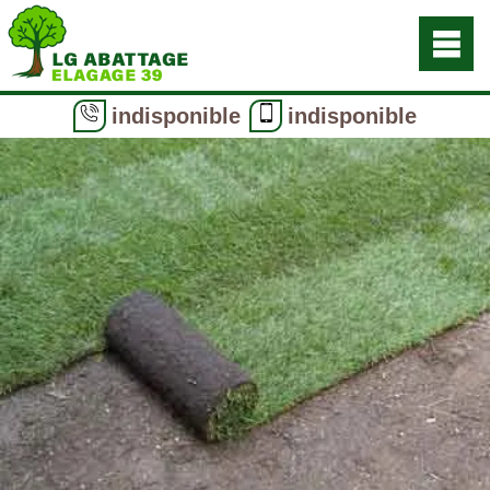
indisponible
indisponible