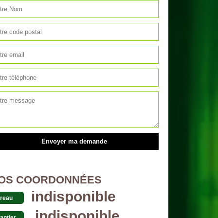
OS COORDONNÉES
indisponible
reau
indisponible
antier