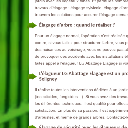
jardin avec les végétaux fanés. Et parmi les nombreu
travaux d’élagage : élagage sylvicole, élagage d’orn
trouvera les solutions pour assurer l’élagage demand
Élagage d’arbre : quand le réaliser ?
Pour un élagage normal, l’opération n’est réalisée
contre, si vous taillez pour structurer l’arbre, vous 
des nuisances au voisinage, vous ne pouvez pas at
de provoquer des accidents avec les installations él
faites appel à l’élagueur LG Abattage Elagage si vo
L'élagueur LG Abattage Elagage est un pro
Seligney
Il réalise toutes les interventions dédiées à un jard
(insecticides, fongicides…). Si vous avez des travaux 
les différentes techniques. Il est qualifié pour effe
satisfaction. En plus de sa passion, il est expérimen
d’arbustes, et même de grands arbres. Contactez-le
Élagage de sécurité avec les élagueurs de