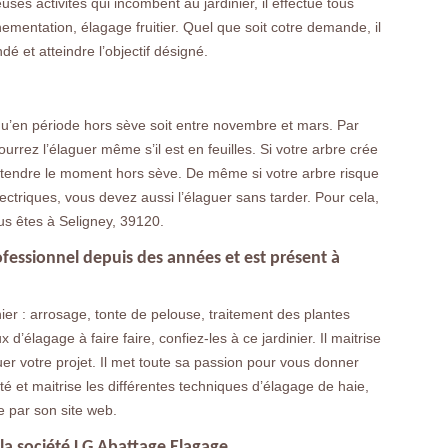
ses activités qui incombent au jardinier, il effectue tous
ementation, élagage fruitier. Quel que soit cotre demande, il
é et atteindre l’objectif désigné.
 qu’en période hors sève soit entre novembre et mars. Par
pourrez l’élaguer même s’il est en feuilles. Si votre arbre crée
tendre le moment hors sève. De même si votre arbre risque
ectriques, vous devez aussi l’élaguer sans tarder. Pour cela,
us êtes à Seligney, 39120.
fessionnel depuis des années et est présent à
inier : arrosage, tonte de pelouse, traitement des plantes
d’élagage à faire faire, confiez-les à ce jardinier. Il maitrise
ctuer votre projet. Il met toute sa passion pour vous donner
té et maitrise les différentes techniques d’élagage de haie,
 par son site web.
 la société LG Abattage Elagage