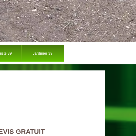
iste 39
Jardinier 39
EVIS GRATUIT