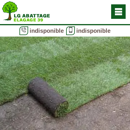
indisponible
indisponible