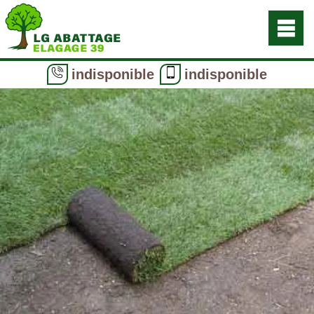
indisponible
indisponible