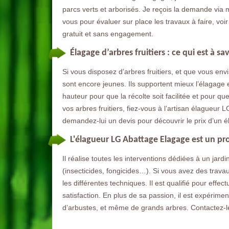
parcs verts et arborisés. Je reçois la demande via
vous pour évaluer sur place les travaux à faire, voi
gratuit et sans engagement.
Élagage d’arbres fruitiers : ce qui est à sav
Si vous disposez d’arbres fruitiers, et que vous envi
sont encore jeunes. Ils supportent mieux l’élagage e
hauteur pour que la récolte soit facilitée et pour 
vos arbres fruitiers, fiez-vous à l’artisan élagueur 
demandez-lui un devis pour découvrir le prix d’un é
L'élagueur LG Abattage Elagage est un pro
Il réalise toutes les interventions dédiées à un jard
(insecticides, fongicides…). Si vous avez des travaux 
les différentes techniques. Il est qualifié pour effe
satisfaction. En plus de sa passion, il est expérimen
d’arbustes, et même de grands arbres. Contactez-le