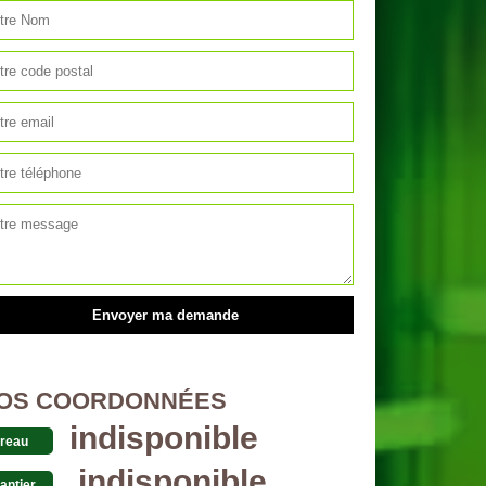
OS COORDONNÉES
indisponible
reau
indisponible
antier