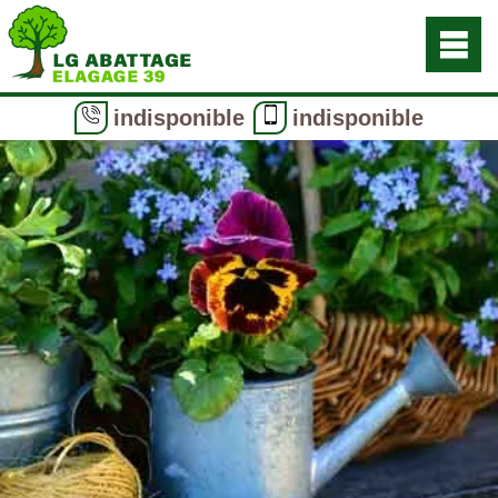
indisponible
indisponible