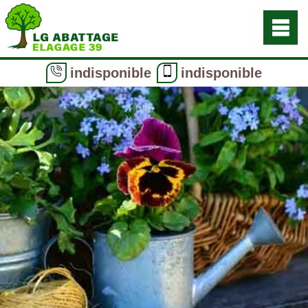
indisponible
indisponible