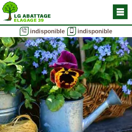
indisponible
indisponible