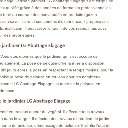
rdinage, l’artisan jardinier LG Abattage Elagage s’est forgé une
l est qualifié grâce à des années de formation professionnelles
 se tenir au courant des nouveautés en produits (gazon
c son savoir-faire et ses années d’expérience, il propose ses
s, institution. Il peut créer le jardin de vos rêves, mais aussi
ur des propriétaires.
e jardinier LG Abattage Elagage
Vous êtes étonnés que le jardinier qui s’est occupé de
médiatement. La pose de pelouse offre la mise à disposition
 dix jours après la pose en respectant le temps minimal pour la
à choisir la pose de pelouse en rouleau pour les nombreux
sionnel LG Abattage Elagage , la tonte de la pelouse en
 de pose.
c le jardinier LG Abattage Elagage
enté en travaux autour du végétal. Il effectue tous travaux
ion dans le verger. Il effectue des travaux d’entretien de jardin :
 tonte de pelouse, démoussage de pelouse. Il vérifié l’état de