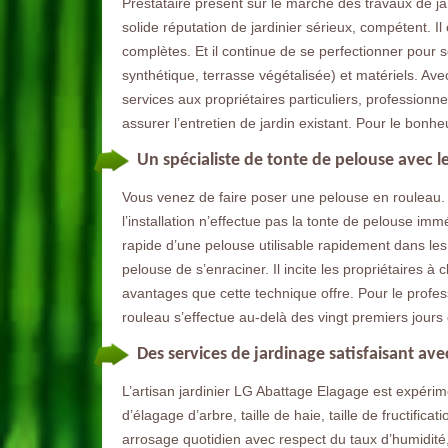
Prestataire présent sur le marché des travaux de ja
solide réputation de jardinier sérieux, compétent. I
complètes. Et il continue de se perfectionner pour
synthétique, terrasse végétalisée) et matériels. Ave
services aux propriétaires particuliers, professionnel
assurer l’entretien de jardin existant. Pour le bonhe
Un spécialiste de tonte de pelouse avec l
Vous venez de faire poser une pelouse en rouleau. 
l’installation n’effectue pas la tonte de pelouse im
rapide d’une pelouse utilisable rapidement dans les
pelouse de s’enraciner. Il incite les propriétaires 
avantages que cette technique offre. Pour le profes
rouleau s’effectue au-delà des vingt premiers jours
Des services de jardinage satisfaisant ave
L’artisan jardinier LG Abattage Elagage est expérim
d’élagage d’arbre, taille de haie, taille de fructificat
arrosage quotidien avec respect du taux d’humidité,