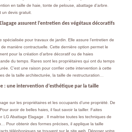
ntion en taille de haie, tonte de pelouse, abattage d’arbre.
t un devis gratuit.
 Elagage assurent l’entretien des végétaux décoratifs
spécialisée pour travaux de jardin. Elle assure l’entretien de
u de manière contractuelle. Cette dernière option permet le
ent pour la création d’arbre décoratif ou de haies
mande du temps. Rares sont les propriétaires qui ont du temps
turée. C’est une raison pour confier cette intervention à cette
es de la taille architecturée, la taille de restructuration…
e : une intervention d’esthétique par la taille
mage sur les propriétaires et les occupants d’une propriété. De
our avoir de belles haies, il faut savoir la tailler. Faites
er LG Abattage Elagage . Il maitrise toutes les techniques de
ien… Pour obtenir des formes précises, il applique la taille
tacts téléphoniques se trouvent sur le site web. Déposer votre