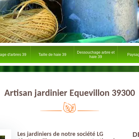
Dessouchage arbre et
tage d'arbres 39
Taille de haie 39
Paysag
haie 39
Artisan jardinier Equevillon 39300
D
Les jardiniers de notre société LG