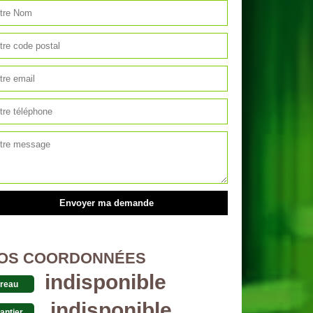
OS COORDONNÉES
indisponible
reau
indisponible
antier