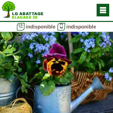
indisponible
indisponible