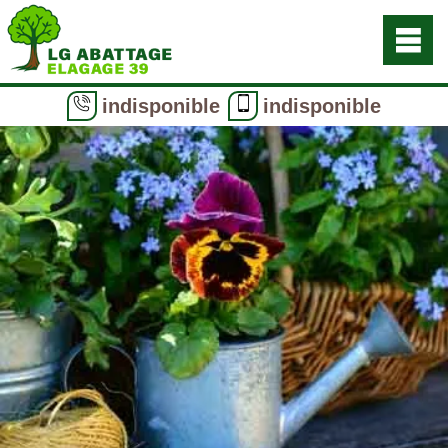
indisponible
indisponible