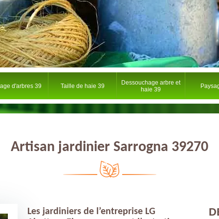
Dessouchage arbre et
tage d'arbres 39
Taille de haie 39
Paysag
haie 39
Artisan jardinier Sarrogna 39270
D
Les jardiniers de l’entreprise LG