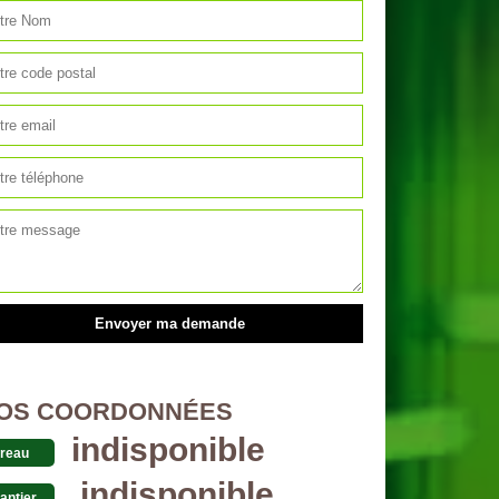
OS COORDONNÉES
indisponible
reau
indisponible
antier