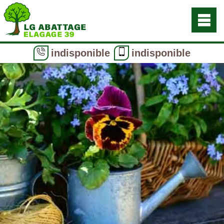
indisponible
indisponible