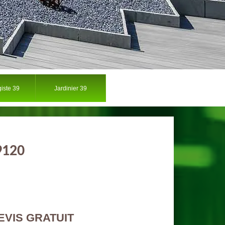
iste 39
Jardinier 39
9120
EVIS GRATUIT