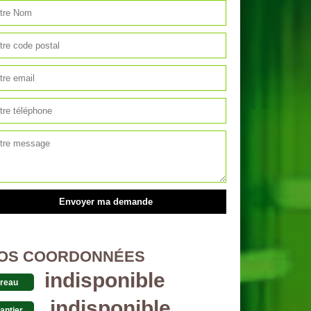
OS COORDONNÉES
indisponible
reau
indisponible
antier