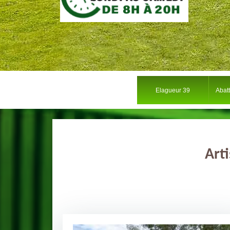
Elagueur 39
Abat
Art