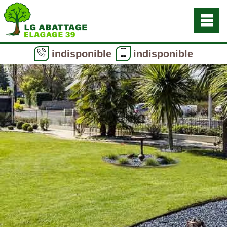
indisponible
indisponible