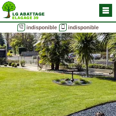
indisponible
indisponible