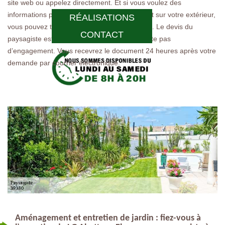
site web ou appelez directement. Et si vous voulez des
informations précises à propos de votre projet sur votre extérieur,
RÉALISATIONS
vous pouvez tout de suite demander un devis. Le devis du
CONTACT
paysagiste est tout à fait gratuit et ne comporte pas
d’engagement. Vous recevrez le document 24 heures après votre
demande par courrier électronique.
Aménagement et entretien de jardin : fiez-vous à