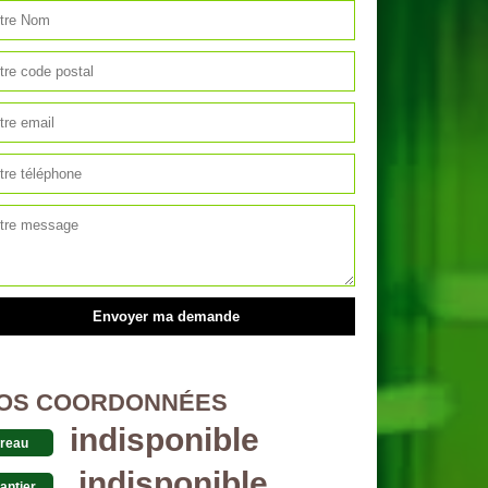
OS COORDONNÉES
indisponible
reau
indisponible
antier