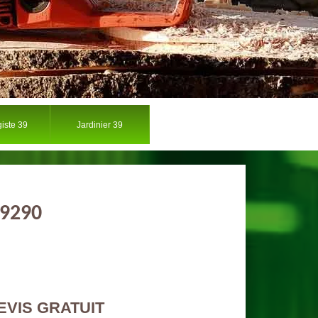
iste 39
Jardinier 39
39290
EVIS GRATUIT