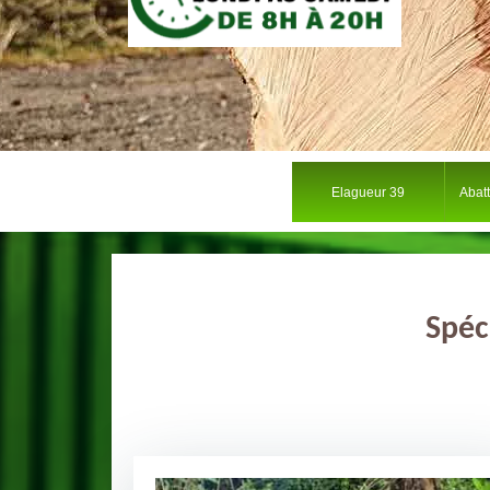
Elagueur 39
Abat
Spéc