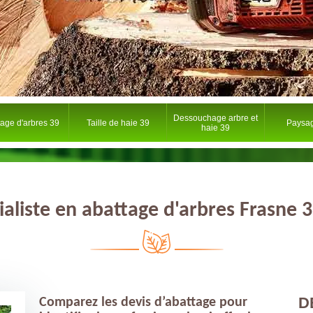
Dessouchage arbre et
tage d'arbres 39
Taille de haie 39
Paysag
haie 39
ialiste en abattage d'arbres Frasne 
D
Comparez les devis d’abattage pour