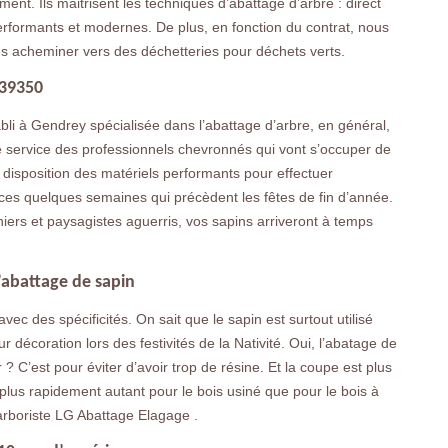
ement. Ils maitrisent les techniques d’abattage d’arbre : direct
rformants et modernes. De plus, en fonction du contrat, nous
s acheminer vers des déchetteries pour déchets verts.
 39350
bli à Gendrey spécialisée dans l’abattage d’arbre, en général,
tre service des professionnels chevronnés qui vont s’occuper de
r disposition des matériels performants pour effectuer
ces quelques semaines qui précèdent les fêtes de fin d’année.
niers et paysagistes aguerris, vos sapins arriveront à temps
l’abattage de sapin
c des spécificités. On sait que le sapin est surtout utilisé
 décoration lors des festivités de la Nativité. Oui, l’abatage de
 ? C’est pour éviter d’avoir trop de résine. Et la coupe est plus
plus rapidement autant pour le bois usiné que pour le bois à
l’arboriste LG Abattage Elagage .