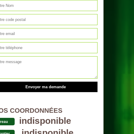
OS COORDONNÉES
indisponible
reau
indisponible
antier