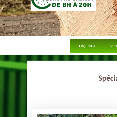
Elagueur 39
Abat
Spéci