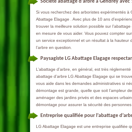
Société abattage d’arbre à Gendrey avec 
Si vous recherchez des arboristes expérimentés à 
Abattage Elagage . Avec plus de 10 ans d'expérience
trouver la meilleure solution possible sur l’abatta
en mesure de vous aider. Vous pouvez compter sur no
un service exceptionnel et un résultat à la hauteur d
l’arbre en question.
Paysagiste LG Abattage Elagage respectan
L’abattage d’arbre, en général, est très réglementé
abattage d’arbre LG Abattage Elagage qui se trouve 
vous aide dans les demandes administratives si néce
démontage est grande, quelle que soit l’ampleur des
aménager des jardins privés et des espaces urbains.
démontage pour assurer la sécurité des personnes 
Entreprise qualifiée pour l’abattage d’arb
LG Abattage Elagage est une entreprise qualifiée qui