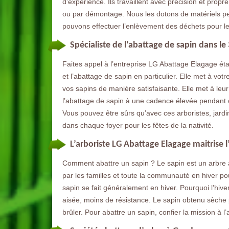
d’expérience. Ils travaillent avec précision et propr
ou par démontage. Nous les dotons de matériels pe
pouvons effectuer l’enlèvement des déchets pour le
Spécialiste de l’abattage de sapin dans le
Faites appel à l’entreprise LG Abattage Elagage éta
et l’abattage de sapin en particulier. Elle met à vo
vos sapins de manière satisfaisante. Elle met à leu
l’abattage de sapin à une cadence élevée pendant 
Vous pouvez être sûrs qu’avec ces arboristes, jardi
dans chaque foyer pour les fêtes de la nativité.
L’arboriste LG Abattage Elagage maitrise 
Comment abattre un sapin ? Le sapin est un arbre ave
par les familles et toute la communauté en hiver pour
sapin se fait généralement en hiver. Pourquoi l’hiver
aisée, moins de résistance. Le sapin obtenu sèche 
brûler. Pour abattre un sapin, confier la mission à 