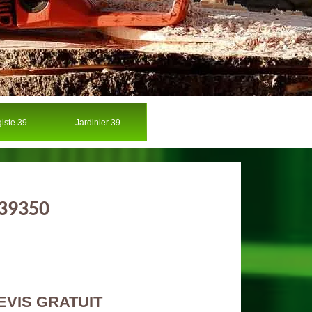
iste 39
Jardinier 39
 39350
EVIS GRATUIT