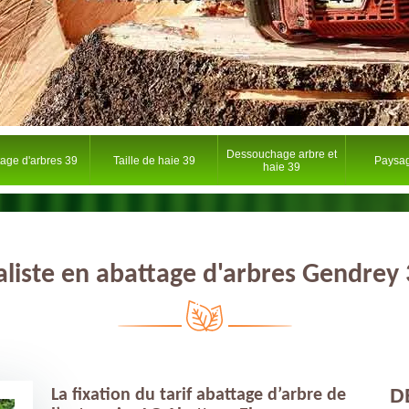
Dessouchage arbre et
tage d'arbres 39
Taille de haie 39
Paysag
haie 39
aliste en abattage d'arbres Gendrey
D
La fixation du tarif abattage d’arbre de