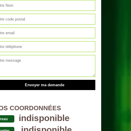
OS COORDONNÉES
indisponible
reau
indisponible
antier