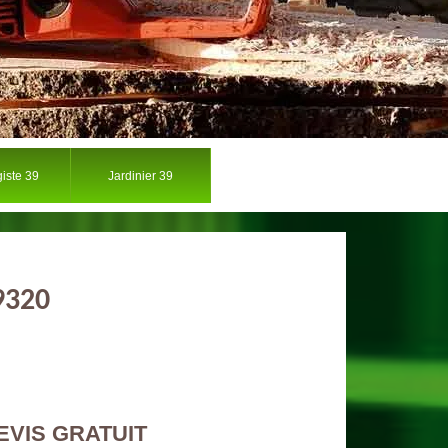
iste 39
Jardinier 39
9320
EVIS GRATUIT