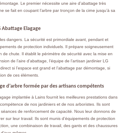
 démontage. Le premier nécessite une aire d’abattage très
e se fait en coupant l’arbre par tronçon de la cime jusqu’à sa
LG Abattage Elagage
des dangers. La sécurité est primordiale avant, pendant et
uipements de protection individuels. Il prépare soigneusement
on de chute. Il établit le périmètre de sécurité avec la mise en
ion de l’aire d’abattage, l’équipe de l’artisan jardinier LG
direct si l’espace est grand et l’abattage par démontage, si
ction de ces éléments.
age d’arbre formée par des artisans compétents
gage implantée à Lains fournit les meilleures prestations dans
a compétence de nos jardiniers et de nos arboristes. Ils sont
 des séances de renforcement de capacité. Nous leur donnons de
er sur leur travail. Ils sont munis d’équipements de protection
ction, une combinaison de travail, des gants et des chaussures
eur d’eux-mêmes.