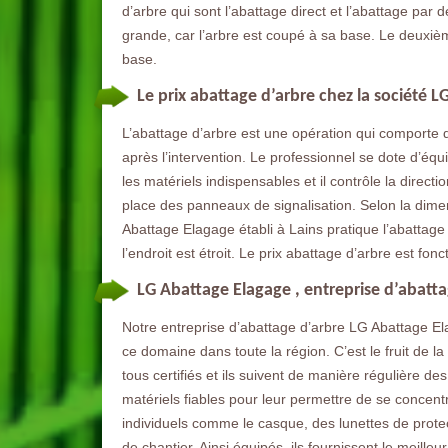
d’arbre qui sont l’abattage direct et l’abattage par
grande, car l’arbre est coupé à sa base. Le deuxièm
base.
Le prix abattage d’arbre chez la société 
L’abattage d’arbre est une opération qui comporte 
après l’intervention. Le professionnel se dote d’éq
les matériels indispensables et il contrôle la directi
place des panneaux de signalisation. Selon la dimens
Abattage Elagage établi à Lains pratique l’abattage 
l’endroit est étroit. Le prix abattage d’arbre est fon
LG Abattage Elagage , entreprise d’abatt
Notre entreprise d’abattage d’arbre LG Abattage Ela
ce domaine dans toute la région. C’est le fruit de l
tous certifiés et ils suivent de manière régulière
matériels fiables pour leur permettre de se concentr
individuels comme le casque, des lunettes de prote
de chantier. Ainsi équipés, ils fournissent le meill