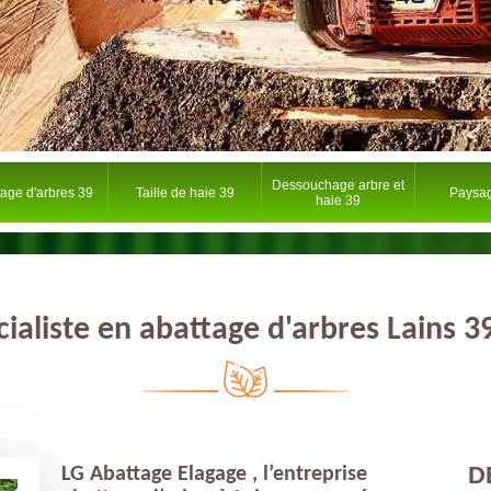
Dessouchage arbre et
tage d'arbres 39
Taille de haie 39
Paysag
haie 39
cialiste en abattage d'arbres Lains 3
D
LG Abattage Elagage , l’entreprise