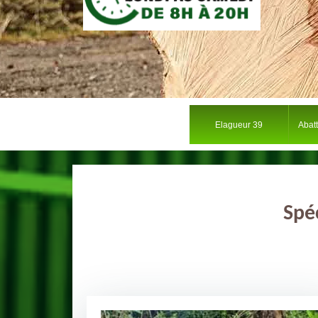
Elagueur 39
Abat
Spé