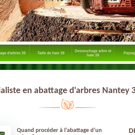
Dessouchage arbre et
tage d'arbres 39
Taille de haie 39
Paysag
haie 39
ialiste en abattage d'arbres Nantey 
D
Quand procéder à l’abattage d’un