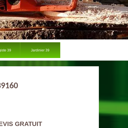
iste 39
Jardinier 39
39160
EVIS GRATUIT