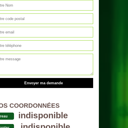
OS COORDONNÉES
indisponible
reau
indisponible
antier