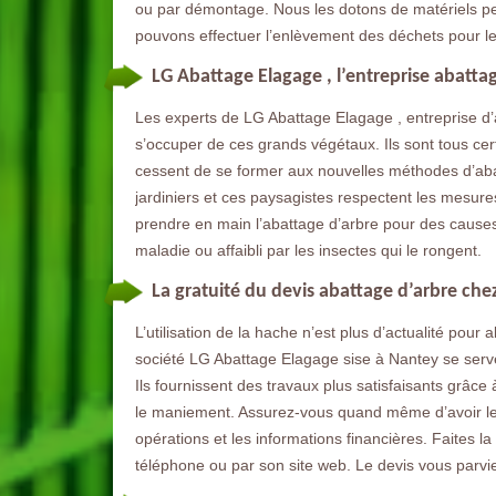
ou par démontage. Nous les dotons de matériels pe
pouvons effectuer l’enlèvement des déchets pour le
LG Abattage Elagage , l’entreprise abatta
Les experts de LG Abattage Elagage , entreprise d’a
s’occuper de ces grands végétaux. Ils sont tous certi
cessent de se former aux nouvelles méthodes d’abatta
jardiniers et ces paysagistes respectent les mesures
prendre en main l’abattage d’arbre pour des causes sa
maladie ou affaibli par les insectes qui le rongent.
La gratuité du devis abattage d’arbre ch
L’utilisation de la hache n’est plus d’actualité pou
société LG Abattage Elagage sise à Nantey se serve
Ils fournissent des travaux plus satisfaisants grâce 
le maniement. Assurez-vous quand même d’avoir le d
opérations et les informations financières. Faites 
téléphone ou par son site web. Le devis vous parvien