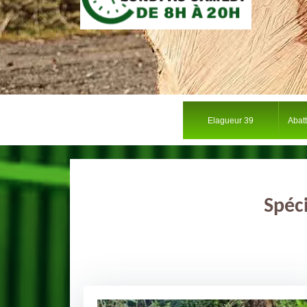
Elagueur 39
Abat
Spéc