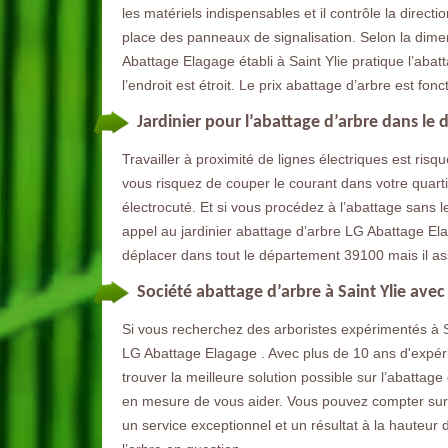
les matériels indispensables et il contrôle la directi
place des panneaux de signalisation. Selon la dimens
Abattage Elagage établi à Saint Ylie pratique l’abat
l’endroit est étroit. Le prix abattage d’arbre est fon
Jardinier pour l’abattage d’arbre dans l
Travailler à proximité de lignes électriques est risqu
vous risquez de couper le courant dans votre quart
électrocuté. Et si vous procédez à l’abattage sans le
appel au jardinier abattage d’arbre LG Abattage Ela
déplacer dans tout le département 39100 mais il as
Société abattage d’arbre à Saint Ylie ave
Si vous recherchez des arboristes expérimentés à Sa
LG Abattage Elagage . Avec plus de 10 ans d'expérie
trouver la meilleure solution possible sur l’abatta
en mesure de vous aider. Vous pouvez compter sur no
un service exceptionnel et un résultat à la hauteur d