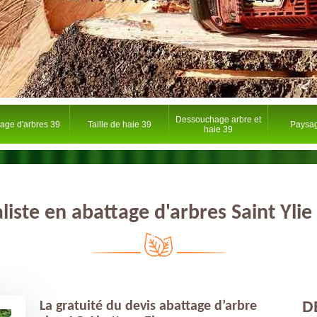
Dessouchage arbre et
tage d'arbres 39
Taille de haie 39
Paysag
haie 39
liste en abattage d'arbres Saint Yli
D
La gratuité du devis abattage d’arbre