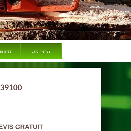
iste 39
Jardinier 39
e 39100
EVIS GRATUIT