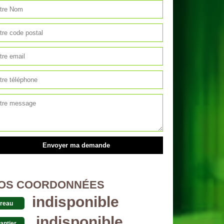
OS COORDONNÉES
indisponible
reau
indisponible
antier