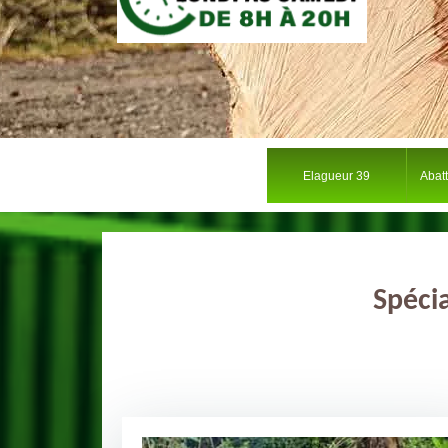
Elagueur 39
Abat
Spécia