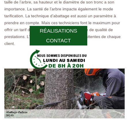
taille de l’arbre, sa hauteur et le diamètre de son tronc a son
importance. La santé de l’arbre impacte également le mode
tarification. La technique d’abattage est aussi un paramètre à
prendre en compte. Mais ces techniciens font le maximum pour
offrir un tarif de faveur aux clients sans baisse de qualité de
RÉALISATIONS
prestations. L’objectif étant de répondre aux attentes de chaque
CONTACT
client.