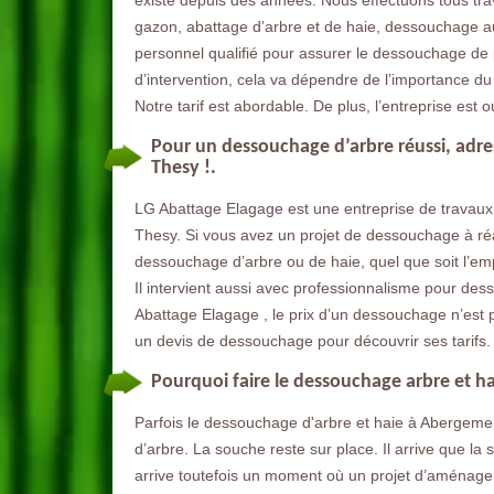
existe depuis des années. Nous effectuons tous trav
gazon, abattage d’arbre et de haie, dessouchage a
personnel qualifié pour assurer le dessouchage de p
d’intervention, cela va dépendre de l’importance du
Notre tarif est abordable. De plus, l’entreprise est 
Pour un dessouchage d’arbre réussi, adr
Thesy !.
LG Abattage Elagage est une entreprise de travaux
Thesy. Si vous avez un projet de dessouchage à réal
dessouchage d’arbre ou de haie, quel que soit l’em
Il intervient aussi avec professionnalisme pour des
Abattage Elagage , le prix d’un dessouchage n’est p
un devis de dessouchage pour découvrir ses tarifs.
Pourquoi faire le dessouchage arbre et hai
Parfois le dessouchage d'arbre et haie à Abergemen
d’arbre. La souche reste sur place. Il arrive que l
arrive toutefois un moment où un projet d’aménagem