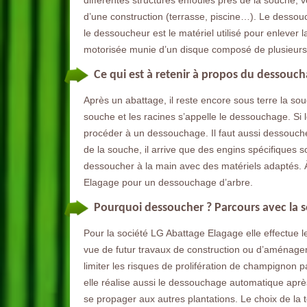
différentes structures enfouies près de la souche, vo
d’une construction (terrasse, piscine…). Le dessouch
le dessoucheur est le matériel utilisé pour enlever
motorisée munie d’un disque composé de plusieurs
Ce qui est à retenir à propos du dessouch
Après un abattage, il reste encore sous terre la sou
souche et les racines s’appelle le dessouchage. Si l
procéder à un dessouchage. Il faut aussi dessoucher
de la souche, il arrive que des engins spécifiques soi
dessoucher à la main avec des matériels adaptés.
Elagage pour un dessouchage d’arbre.
Pourquoi dessoucher ? Parcours avec la s
Pour la société LG Abattage Elagage elle effectue 
vue de futur travaux de construction ou d’aménage
limiter les risques de prolifération de champignon p
elle réalise aussi le dessouchage automatique aprè
se propager aux autres plantations. Le choix de la