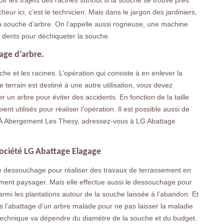
ir les trajets des racines surtout si la souche se trouve près
eur ici, c’est le technicien. Mais dans le jargon des jardiniers,
 la souche d’arbre. On l’appelle aussi rogneuse, une machine
 dents pour déchiqueter la souche.
age d’arbre.
che et les racines. L’opération qui consiste à en enlever la
e terrain est destiné à une autre utilisation, vous devez
 un arbre pour éviter des accidents. En fonction de la taille
ent utilisés pour réaliser l’opération. Il est possible aussi de
 À Abergement Les Thesy, adressez-vous à LG Abattage
ociété LG Abattage Elagage
le dessouchage pour réaliser des travaux de terrassement en
ment paysager. Mais elle effectue aussi le dessouchage pour
armi les plantations autour de la souche laissée à l’abandon. Et
s l’abattage d’un arbre malade pour ne pas laisser la maladie
 technique va dépendre du diamètre de la souche et du budget.