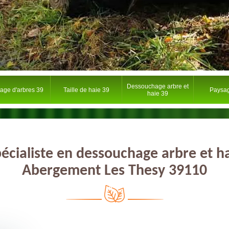
Dessouchage arbre et
tage d'arbres 39
Taille de haie 39
Paysag
haie 39
écialiste en dessouchage arbre et h
Abergement Les Thesy 39110