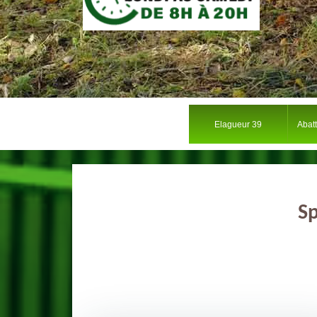
Elagueur 39
Abat
Sp