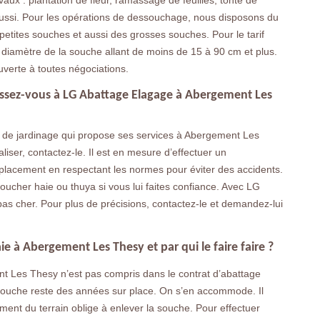
aux : plantation de fleur, ramassage de feuilles, tonte de
ussi. Pour les opérations de dessouchage, nous disposons du
etites souches et aussi des grosses souches. Pour le tarif
 diamètre de la souche allant de moins de 15 à 90 cm et plus.
ouverte à toutes négociations.
essez-vous à LG Abattage Elagage à Abergement Les
 de jardinage qui propose ses services à Abergement Les
iser, contactez-le. Il est en mesure d’effectuer un
placement en respectant les normes pour éviter des accidents.
soucher haie ou thuya si vous lui faites confiance. Avec LG
as cher. Pour plus de précisions, contactez-le et demandez-lui
e à Abergement Les Thesy et par qui le faire faire ?
t Les Thesy n’est pas compris dans le contrat d’abattage
a souche reste des années sur place. On s’en accommode. Il
ent du terrain oblige à enlever la souche. Pour effectuer