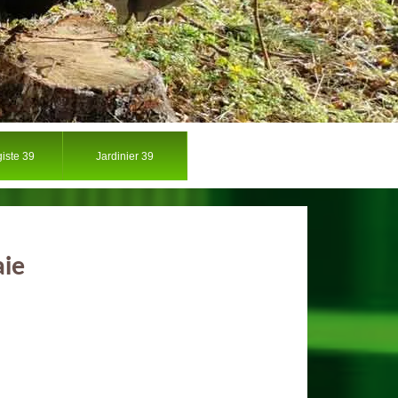
iste 39
Jardinier 39
aie