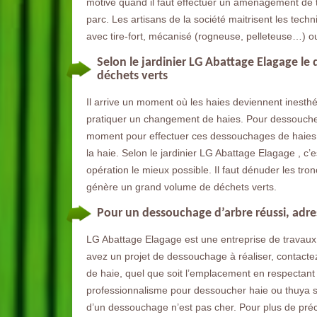
motivé quand il faut effectuer un aménagement de te
parc. Les artisans de la société maitrisent les te
avec tire-fort, mécanisé (rogneuse, pelleteuse…) ou
Selon le jardinier LG Abattage Elagage l
déchets verts
Il arrive un moment où les haies deviennent inesthétiq
pratiquer un changement de haies. Pour dessoucher 
moment pour effectuer ces dessouchages de haies.
la haie. Selon le jardinier LG Abattage Elagage , c’
opération le mieux possible. Il faut dénuder les tro
génère un grand volume de déchets verts.
Pour un dessouchage d’arbre réussi, adr
LG Abattage Elagage est une entreprise de travaux
avez un projet de dessouchage à réaliser, contacte
de haie, quel que soit l’emplacement en respectant l
professionnalisme pour dessoucher haie ou thuya si 
d’un dessouchage n’est pas cher. Pour plus de pré