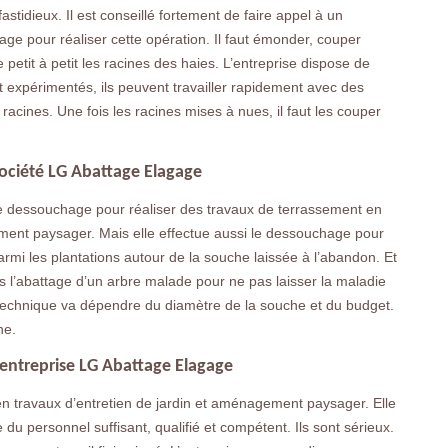
fastidieux. Il est conseillé fortement de faire appel à un
ge pour réaliser cette opération. Il faut émonder, couper
e petit à petit les racines des haies. L’entreprise dispose de
sont expérimentés, ils peuvent travailler rapidement avec des
s racines. Une fois les racines mises à nues, il faut les couper
ociété LG Abattage Elagage
le dessouchage pour réaliser des travaux de terrassement en
ment paysager. Mais elle effectue aussi le dessouchage pour
armi les plantations autour de la souche laissée à l’abandon. Et
s l’abattage d’un arbre malade pour ne pas laisser la maladie
 technique va dépendre du diamètre de la souche et du budget.
he.
entreprise LG Abattage Elagage
en travaux d’entretien de jardin et aménagement paysager. Elle
 du personnel suffisant, qualifié et compétent. Ils sont sérieux.