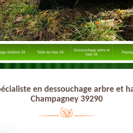
Dessouchage arbre et
tage d'arbres 39
Taille de haie 39
Paysag
haie 39
écialiste en dessouchage arbre et h
Champagney 39290