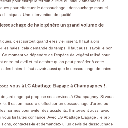
rrain pour élargir le terrain cultivé ou mieux aménager le
chniques pour effectuer le dessouchage : dessouchage manuel
 chimiques. Une intervention de qualité.
e dessouchage de haie génère un grand volume de
ues, c’est surtout quand elles vieillissent. Il faut alors
les haies, cela demande du temps. Il faut aussi savoir le bon
 Ce moment va dépendre de l’espèce de végétal utilisé pour
est entre mi-avril et mi-octobre qu’on peut procéder à cette
ncs des haies. Il faut savoir aussi que le dessouchage de haies
essez-vous à LG Abattage Elagage à Champagney !.
 de jardinage qui propose ses services à Champagney. Si vous
z-le. Il est en mesure d’effectuer un dessouchage d’arbre ou
es normes pour éviter des accidents. Il intervient aussi avec
vous lui faites confiance. Avec LG Abattage Elagage , le prix
cisions, contactez-le et demandez-lui un devis de dessouchage