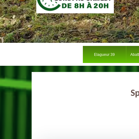
Elagueur 39
Abat
Sp