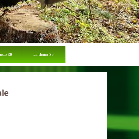
iste 39
Jardinier 39
aie