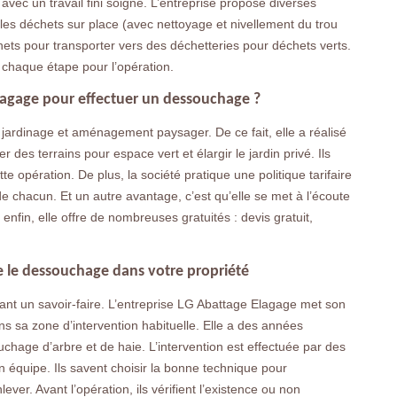
 avec un travail fini soigné. L’entreprise propose diverses
es déchets sur place (avec nettoyage et nivellement du trou
s pour transporter vers des déchetteries pour déchets verts.
de chaque étape pour l’opération.
Elagage pour effectuer un dessouchage ?
jardinage et aménagement paysager. De ce fait, elle a réalisé
s terrains pour espace vert et élargir le jardin privé. Ils
e opération. De plus, la société pratique une politique tarifaire
 chacun. Et un autre avantage, c’est qu’elle se met à l’écoute
t enfin, elle offre de nombreuses gratuités : devis gratuit,
ge le dessouchage dans votre propriété
nt un savoir-faire. L’entreprise LG Abattage Elagage met son
ans sa zone d’intervention habituelle. Elle a des années
chage d’arbre et de haie. L’intervention est effectuée par des
 en équipe. Ils savent choisir la bonne technique pour
ever. Avant l’opération, ils vérifient l’existence ou non