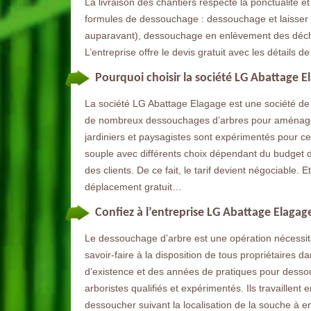
La livraison des chantiers respecte la ponctualité et
formules de dessouchage : dessouchage et laisser l
auparavant), dessouchage en enlèvement des déchet
L’entreprise offre le devis gratuit avec les détails 
Pourquoi choisir la société LG Abattage 
La société LG Abattage Elagage est une société de 
de nombreux dessouchages d’arbres pour aménager de
jardiniers et paysagistes sont expérimentés pour cett
souple avec différents choix dépendant du budget de
des clients. De ce fait, le tarif devient négociable. E
déplacement gratuit…
Confiez à l’entreprise LG Abattage Elaga
Le dessouchage d’arbre est une opération nécessita
savoir-faire à la disposition de tous propriétaires d
d’existence et des années de pratiques pour dessou
arboristes qualifiés et expérimentés. Ils travaillent
dessoucher suivant la localisation de la souche à enl