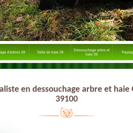
Dessouchage arbre et
tage d'arbres 39
Taille de haie 39
Paysag
haie 39
aliste en dessouchage arbre et haie
39100