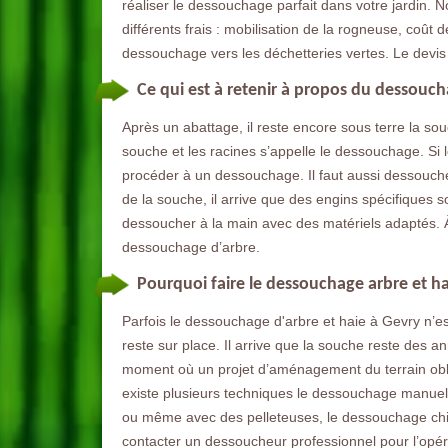
réaliser le dessouchage parfait dans votre jardin.
différents frais : mobilisation de la rogneuse, coû
dessouchage vers les déchetteries vertes. Le devis
Ce qui est à retenir à propos du dessouch
Après un abattage, il reste encore sous terre la sou
souche et les racines s’appelle le dessouchage. Si l
procéder à un dessouchage. Il faut aussi dessoucher
de la souche, il arrive que des engins spécifiques soi
dessoucher à la main avec des matériels adaptés.
dessouchage d’arbre.
Pourquoi faire le dessouchage arbre et haie
Parfois le dessouchage d'arbre et haie à Gevry n’e
reste sur place. Il arrive que la souche reste des 
moment où un projet d’aménagement du terrain oblig
existe plusieurs techniques le dessouchage manuel
ou même avec des pelleteuses, le dessouchage chim
contacter un dessoucheur professionnel pour l’opé