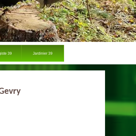
iste 39
Jardinier 39
 Gevry