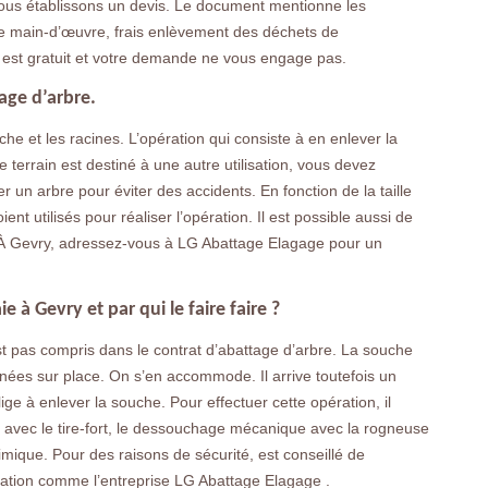
 Nous établissons un devis. Le document mentionne les
t de main-d’œuvre, frais enlèvement des déchets de
 est gratuit et votre demande ne vous engage pas.
age d’arbre.
che et les racines. L’opération qui consiste à en enlever la
e terrain est destiné à une autre utilisation, vous devez
 un arbre pour éviter des accidents. En fonction de la taille
ent utilisés pour réaliser l’opération. Il est possible aussi de
 À Gevry, adressez-vous à LG Abattage Elagage pour un
 à Gevry et par qui le faire faire ?
st pas compris dans le contrat d’abattage d’arbre. La souche
années sur place. On s’en accommode. Il arrive toutefois un
e à enlever la souche. Pour effectuer cette opération, il
 avec le tire-fort, le dessouchage mécanique avec la rogneuse
ique. Pour des raisons de sécurité, est conseillé de
ration comme l’entreprise LG Abattage Elagage .