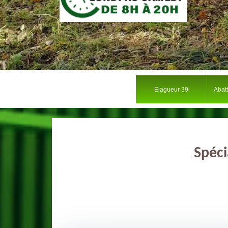
Elagueur 39
Abat
Spéci