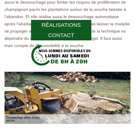
aussi le dessouchage pour limiter les risques de prolifération de
champignon parmi les plantations autour de la souche laissée à
l’abandon. Et elle réalise aussi le dessouchage automatique
après l’abattage d’un arbre malade pour ne pas laisser la maladie
RÉALISATIONS
se propager aux autres plantations. Le choix de la technique va
CONTACT
dépendre du diamètre de la souche et du budget. Il faut aussi
tneir compte de l’accessibilité à la souche.