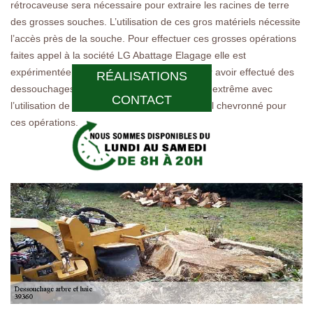
rétrocaveuse sera nécessaire pour extraire les racines de terre
des grosses souches. L’utilisation de ces gros matériels nécessite
l’accès près de la souche. Pour effectuer ces grosses opérations
faites appel à la société LG Abattage Elagage elle est
expérimentée pour rallier ces opérations pour avoir effectué des
RÉALISATIONS
dessouchages qu’on peut considérer comme extrême avec
CONTACT
l’utilisation de treuil. Elle dispose du personnel chevronné pour
ces opérations.