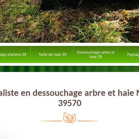
Dessouchage arbre et
tage d'arbres 39
Taille de haie 39
Paysag
haie 39
aliste en dessouchage arbre et haie
39570