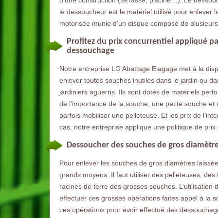
d’une construction (terrasse, piscine…). Le dessouch
le dessoucheur est le matériel utilisé pour enlever
motorisée munie d’un disque composé de plusieurs
Profitez du prix concurrentiel appliqué p
dessouchage
Notre entreprise LG Abattage Elagage met à la dispos
enlever toutes souches inutiles dans le jardin ou d
jardiniers aguerris. Ils sont dotés de matériels per
de l’importance de la souche, une petite souche et 
parfois mobiliser une pelleteuse. Et les prix de l’int
cas, notre entreprise applique une politique de prix 
Dessoucher des souches de gros diamètre
Pour enlever les souches de gros diamètres laissées 
grands moyens. Il faut utiliser des pelleteuses, des
racines de terre des grosses souches. L’utilisation
effectuer ces grosses opérations faites appel à la 
ces opérations pour avoir effectué des dessouchag