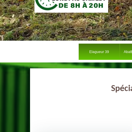
Elagueur 39
Abat
Spéci