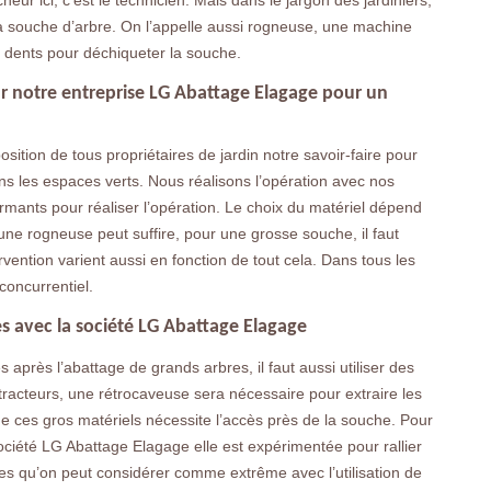
eur ici, c’est le technicien. Mais dans le jargon des jardiniers,
 la souche d’arbre. On l’appelle aussi rogneuse, une machine
 dents pour déchiqueter la souche.
ar notre entreprise LG Abattage Elagage pour un
ition de tous propriétaires de jardin notre savoir-faire pour
ans les espaces verts. Nous réalisons l’opération avec nos
formants pour réaliser l’opération. Le choix du matériel dépend
une rogneuse peut suffire, pour une grosse souche, il faut
ervention varient aussi en fonction de tout cela. Dans tous les
concurrentiel.
s avec la société LG Abattage Elagage
après l’abattage de grands arbres, il faut aussi utiliser des
 tracteurs, une rétrocaveuse sera nécessaire pour extraire les
 de ces gros matériels nécessite l’accès près de la souche. Pour
société LG Abattage Elagage elle est expérimentée pour rallier
es qu’on peut considérer comme extrême avec l’utilisation de