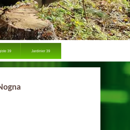
iste 39
Jardinier 39
 Nogna