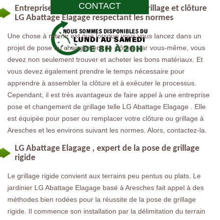
CONTACT
Entreprise pose et changement de grillage et clôture
LG Abattage Elagage respectant les normes
Une chose à retenir est que lorsque vous vous lancez dans un
projet de pose ou changement de clôture par vous-même, vous
devez non seulement trouver et acheter les bons matériaux. Et
vous devez également prendre le temps nécessaire pour
apprendre à assembler la clôture et à exécuter le processus.
Cependant, il est très avantageux de faire appel à une entreprise
pose et changement de grillage telle LG Abattage Elagage . Elle
est équipée pour poser ou remplacer votre clôture ou grillage à
Aresches et les environs suivant les normes. Alors, contactez-la.
LG Abattage Elagage , expert de la pose de grillage
rigide
Le grillage rigide convient aux terrains peu pentus ou plats. Le
jardinier LG Abattage Elagage basé à Aresches fait appel à des
méthodes bien rodées pour la réussite de la pose de grillage
rigide. Il commence son installation par la délimitation du terrain