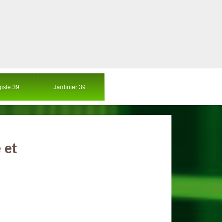
iste 39
Jardinier 39
 et