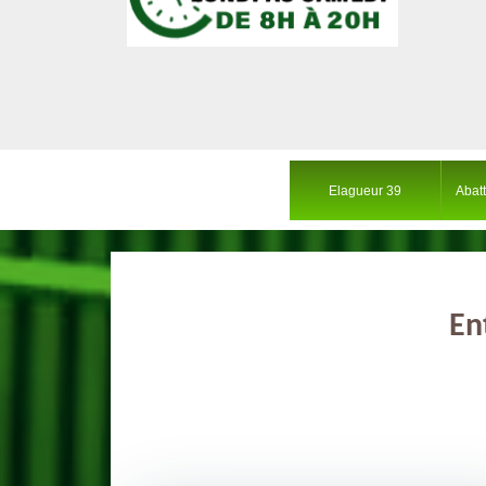
Elagueur 39
Abat
En