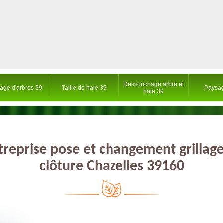
Dessouchage arbre et
tage d'arbres 39
Taille de haie 39
Paysag
haie 39
treprise pose et changement grillage
clôture Chazelles 39160