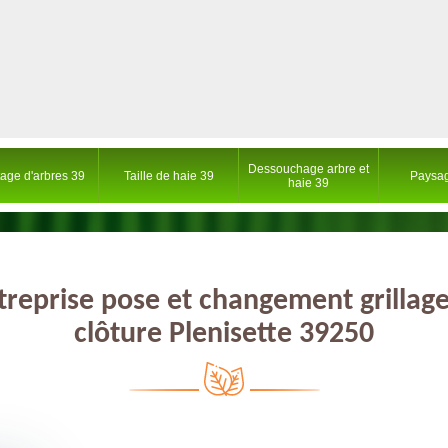
Dessouchage arbre et
tage d'arbres 39
Taille de haie 39
Paysag
haie 39
treprise pose et changement grillage
clôture Plenisette 39250