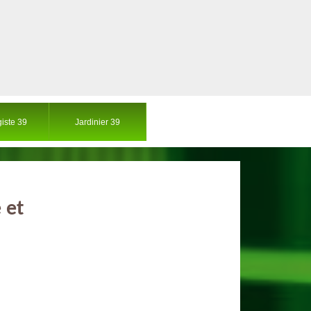
iste 39
Jardinier 39
 et