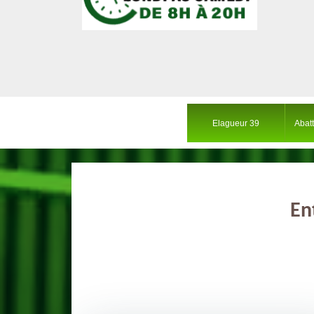
Elagueur 39
Abat
En