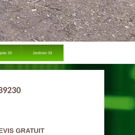
iste 39
Jardinier 39
 39230
EVIS GRATUIT