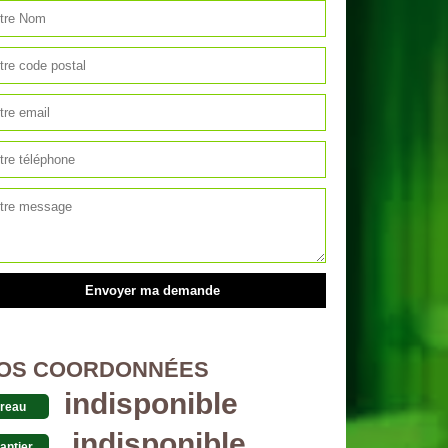
OS COORDONNÉES
indisponible
reau
indisponible
antier