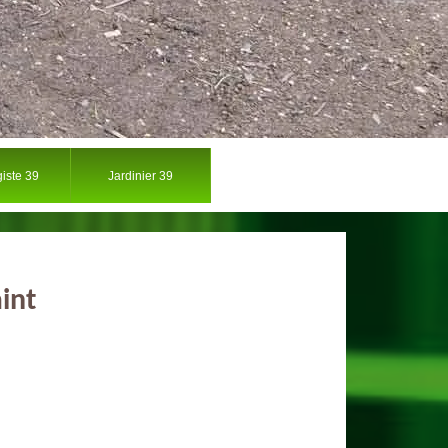
iste 39
Jardinier 39
int