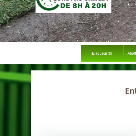
Elagueur 39
Abat
En