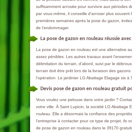
suffisamment arrosée pour survivre aux périodes de
par vous-même, il conseille d'arroser plus souvent 
premières semaines après la pose du gazon, évitez u
de l’endommager.
La pose de gazon en rouleau réussie ave
La pose de gazon en rouleau est une alternative au
assez pénibles. Les autres travaux avant l’ensemen
délimitation du terrain, d’abord, suivi par le débrou
terrain doit être prêt lors de la livraison des gazon
l’opération. Le jardinier LG Abattage Elagage sis à
Devis pose de gazon en rouleau gratuit p
Vous voulez une pelouse dans votre jardin ? Conta
votre ville. À Saint Lupicin, la société LG Abattage
rouleau. Elle a désormais la confiance des propriét
l’entreprise à contacter pour ce type de projet, ils v
de pose de gazon en rouleau dans le 39170 gratuitem