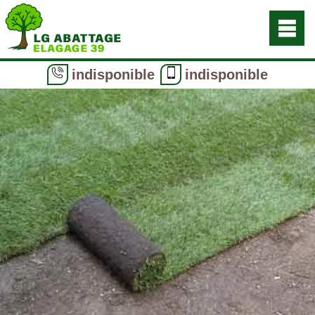
indisponible
indisponible