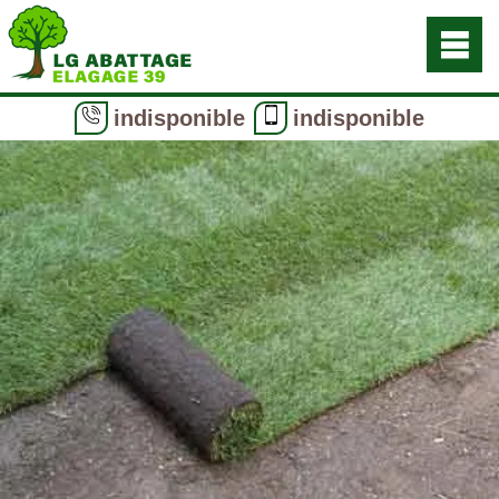
indisponible
indisponible