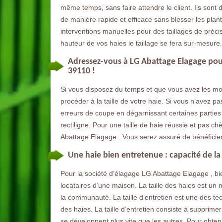
même temps, sans faire attendre le client. Ils sont d
de manière rapide et efficace sans blesser les plan
interventions manuelles pour des taillages de précis
hauteur de vos haies le taillage se fera sur-mesure.
Adressez-vous à LG Abattage Elagage pour 
39110 !
Si vous disposez du temps et que vous avez les m
procéder à la taille de votre haie. Si vous n’avez p
erreurs de coupe en dégarnissant certaines parties 
rectiligne. Pour une taille de haie réussie et pas 
Abattage Elagage . Vous serez assuré de bénéficier d
Une haie bien entretenue : capacité de la
Pour la société d’élagage LG Abattage Elagage , bien
locataires d’une maison. La taille des haies est un
la communauté. La taille d’entretien est une des te
des haies. La taille d’entretien consiste à supprime
se développent plus vite que les autres. Pour obtenir