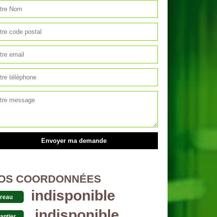
OS COORDONNÉES
indisponible
reau
indisponible
antier