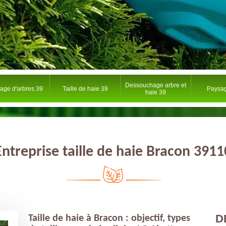
Dessouchage arbre et
tage d'arbres 39
Taille de haie 39
Paysag
haie 39
Entreprise taille de haie Bracon 3911
D
Taille de haie à Bracon : objectif, types