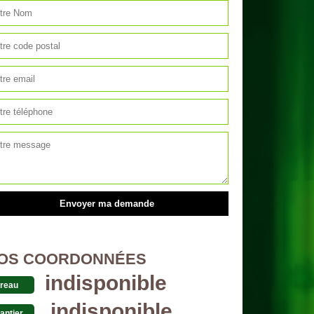
OS COORDONNÉES
indisponible
reau
indisponible
antier