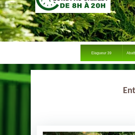
Elagueur 39
Abat
Ent