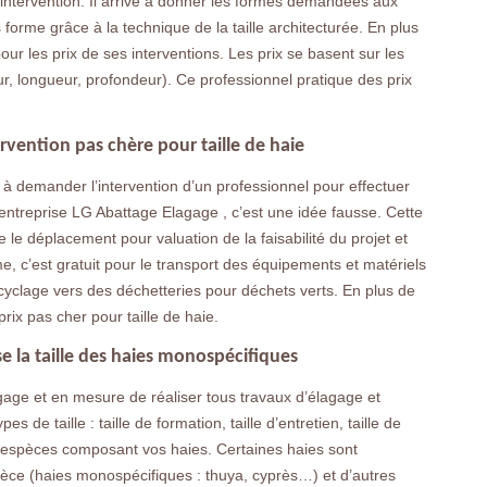
’intervention. Il arrive à donner les formes demandées aux
forme grâce à la technique de la taille architecturée. En plus
ur les prix de ses interventions. Les prix se basent sur les
teur, longueur, profondeur). Ce professionnel pratique des prix
rvention pas chère pour taille de haie
nt à demander l’intervention d’un professionnel pour effectuer
l’entreprise LG Abattage Elagage , c’est une idée fausse. Cette
 le déplacement pour valuation de la faisabilité du projet et
me, c’est gratuit pour le transport des équipements et matériels
yclage vers des déchetteries pour déchets verts. En plus de
prix pas cher pour taille de haie.
e la taille des haies monospécifiques
gage et en mesure de réaliser tous travaux d’élagage et
es de taille : taille de formation, taille d’entretien, taille de
es espèces composant vos haies. Certaines haies sont
ce (haies monospécifiques : thuya, cyprès…) et d’autres