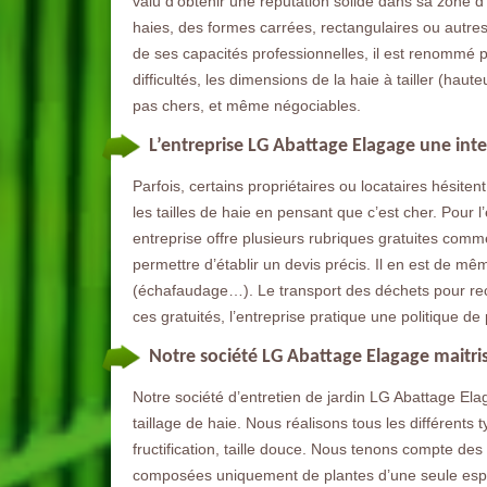
valu d’obtenir une réputation solide dans sa zone d
haies, des formes carrées, rectangulaires ou autres 
de ses capacités professionnelles, il est renommé po
difficultés, les dimensions de la haie à tailler (hau
pas chers, et même négociables.
L’entreprise LG Abattage Elagage une inte
Parfois, certains propriétaires ou locataires hésite
les tailles de haie en pensant que c’est cher. Pour 
entreprise offre plusieurs rubriques gratuites comme
permettre d’établir un devis précis. Il en est de mê
(échafaudage…). Le transport des déchets pour rec
ces gratuités, l’entreprise pratique une politique de 
Notre société LG Abattage Elagage maitris
Notre société d’entretien de jardin LG Abattage Ela
taillage de haie. Nous réalisons tous les différents typ
fructification, taille douce. Nous tenons compte d
composées uniquement de plantes d’une seule espè