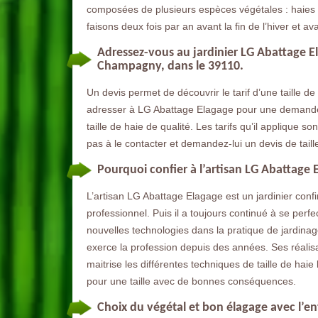
composées de plusieurs espèces végétales : haies pl
faisons deux fois par an avant la fin de l’hiver et avan
Adressez-vous au jardinier LG Abattage E
Champagny, dans le 39110.
Un devis permet de découvrir le tarif d’une taille d
adresser à LG Abattage Elagage pour une demande d
taille de haie de qualité. Les tarifs qu’il applique s
pas à le contacter et demandez-lui un devis de taill
Pourquoi confier à l’artisan LG Abattage El
L’artisan LG Abattage Elagage est un jardinier confir
professionnel. Puis il a toujours continué à se perfe
nouvelles technologies dans la pratique de jardinage
exerce la profession depuis des années. Ses réalisat
maitrise les différentes techniques de taille de hai
pour une taille avec de bonnes conséquences.
Choix du végétal et bon élagage avec l’e