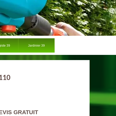
iste 39
Jardinier 39
9110
EVIS GRATUIT