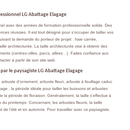
rofessionnel LG Abattage Elagage
nel avec des années de formation professionnelle solide. Des
ces réussies. Il est tout désigné pour s’occuper de tailler vos
suivant la demande du porteur de projet : haie carrée,
lle architecturée. La taille architecturée vise à obtenir des
ents (centres-villes, parcs, allées…). Faites confiance aux
tacter à partir de son site web.
s par le paysagiste LG Abattage Elagage
: arbuste d’ornement, arbuste fleuri, arbuste à feuillage caduc
ge , la période idéale pour tailler les buissons et arbustes
de la période de floraison. Généralement, la taille s’effectue à
ée du printemps. Concernant, les arbustes fleuris, la taille
ébut de l’été et en automne. Pour travailler avec ce paysagiste,