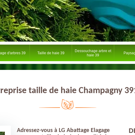
Dessouchage arbre et
tage d'arbres 39
Taille de haie 39
Paysag
haie 39
reprise taille de haie Champagny 3
D
Adressez-vous à LG Abattage Elagage