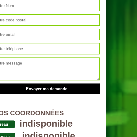
OS COORDONNÉES
indisponible
reau
indisponible
antier