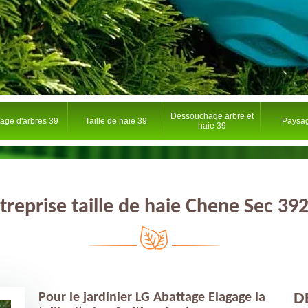
Dessouchage arbre et
tage d'arbres 39
Taille de haie 39
Paysag
haie 39
treprise taille de haie Chene Sec 39
D
Pour le jardinier LG Abattage Elagage la