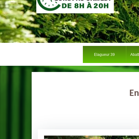
Elagueur 39
Abat
En