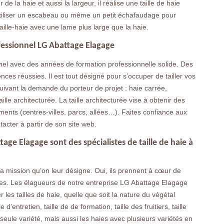
 de la haie et aussi la largeur, il réalise une taille de haie
va utiliser un escabeau ou même un petit échafaudage pour
e taille-haie avec une lame plus large que la haie.
rofessionnel LG Abattage Elagage
nel avec des années de formation professionnelle solide. Des
ces réussies. Il est tout désigné pour s’occuper de tailler vos
suivant la demande du porteur de projet : haie carrée,
lle architecturée. La taille architecturée vise à obtenir des
ents (centres-villes, parcs, allées…). Faites confiance aux
tacter à partir de son site web.
age Elagage sont des spécialistes de taille de haie à
la mission qu’on leur désigne. Oui, ils prennent à cœur de
des. Les élagueurs de notre entreprise LG Abattage Elagage
er les tailles de haie, quelle que soit la nature du végétal
d’entretien, taille de de formation, taille des fruitiers, taille
seule variété, mais aussi les haies avec plusieurs variétés en