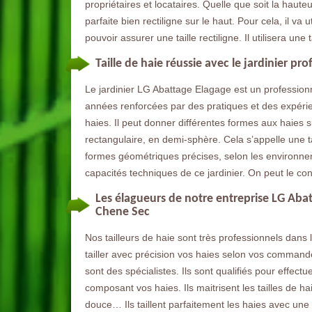
propriétaires et locataires. Quelle que soit la hauteur
parfaite bien rectiligne sur le haut. Pour cela, il 
pouvoir assurer une taille rectiligne. Il utilisera un
Taille de haie réussie avec le jardinier p
Le jardinier LG Abattage Elagage est un profession
années renforcées par des pratiques et des expérien
haies. Il peut donner différentes formes aux haies 
rectangulaire, en demi-sphère. Cela s’appelle une tai
formes géométriques précises, selon les environnem
capacités techniques de ce jardinier. On peut le con
Les élagueurs de notre entreprise LG Abatt
Chene Sec
Nos tailleurs de haie sont très professionnels dans 
tailler avec précision vos haies selon vos comman
sont des spécialistes. Ils sont qualifiés pour effectu
composant vos haies. Ils maitrisent les tailles de haie 
douce… Ils taillent parfaitement les haies avec une 