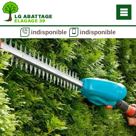
indisponible
indisponible